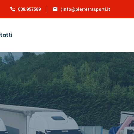
039.957589
(
info@pierretrasporti.it
tatti